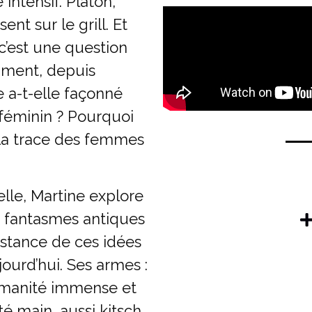
intensif. Platon,
ent sur le grill. Et
 c’est une question
omment, depuis
e a-t-elle façonné
féminin ? Pourquoi
é la trace des femmes
uelle, Martine explore
s fantasmes antiques
sistance de ces idées
ourd’hui. Ses armes :
manité immense et
é main, aussi kitsch