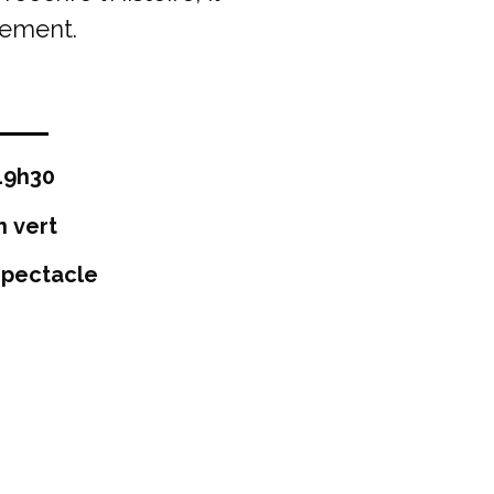
rement.
19h30
 vert
 spectacle