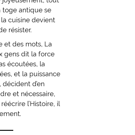
la toge antique se
la cuisine devient
e résister.
e et des mots, La
gens dit la force
as écoutées, la
ées, et la puissance
 décident d’en
ndre et nécessaire,
écrire l’Histoire, il
rement.