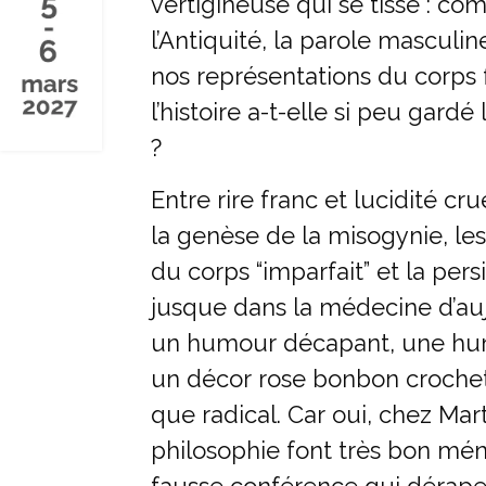
vertigineuse qui se tisse : c
l’Antiquité, la parole masculin
nos représentations du corps 
l’histoire a-t-elle si peu gard
?
Entre rire franc et lucidité cr
la genèse de la misogynie, le
du corps “imparfait” et la per
jusque dans la médecine d’auj
un humour décapant, une hu
un décor rose bonbon crochet
que radical. Car oui, chez Marti
philosophie font très bon mé
fausse conférence qui dérape