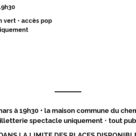
19h30
 vert • accès pop
uniquement
rs à 19h30 • la maison commune du chemi
illetterie spectacle uniquement
•
tout pub
DANS LA LIMITE DES PLACES DISPONIBL