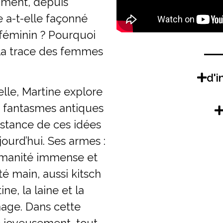
omment, depuis
e a-t-elle façonné
féminin ? Pourquoi
é la trace des femmes
d'
uelle, Martine explore
s fantasmes antiques
sistance de ces idées
ourd’hui. Ses armes :
manité immense et
é main, aussi kitsch
ne, la laine et la
nage. Dans cette
 joyeusement, tout