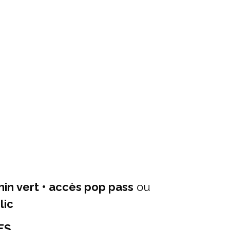
n vert • accès pop pass
ou
lic
ES