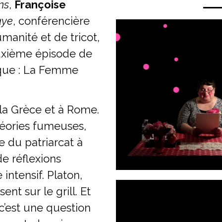
ns
,
Françoise
aye
, conférencière
anité et de tricot,
euxième épisode de
ique : La Femme
 la Grèce et à Rome.
héories fumeuses,
e du patriarcat à
de réflexions
intensif. Platon,
ent sur le grill. Et
 c’est une question