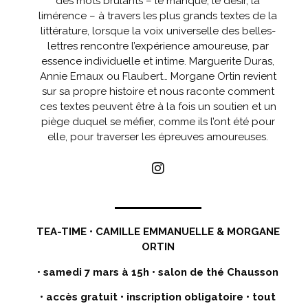
des mots brûlants – le manque, le désir, la
limérence – à travers les plus grands textes de la
littérature, lorsque la voix universelle des belles-
lettres rencontre l’expérience amoureuse, par
essence individuelle et intime. Marguerite Duras,
Annie Ernaux ou Flaubert… Morgane Ortin revient
sur sa propre histoire et nous raconte comment
ces textes peuvent être à la fois un soutien et un
piège duquel se méfier, comme ils l’ont été pour
elle, pour traverser les épreuves amoureuses.
TEA-TIME • CAMILLE EMMANUELLE & MORGANE
ORTIN
• samedi 7 mars à 15h • salon de thé Chausson
•
accès gratuit
•
inscription obligatoire
• tout