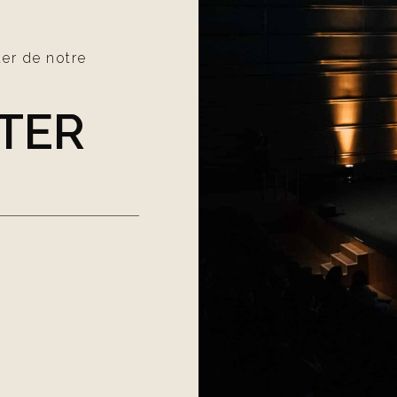
ter de notre
TER