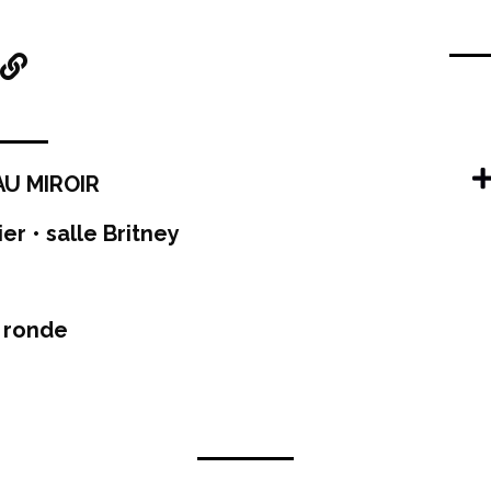
AU MIROIR
ier • salle Britney
e ronde