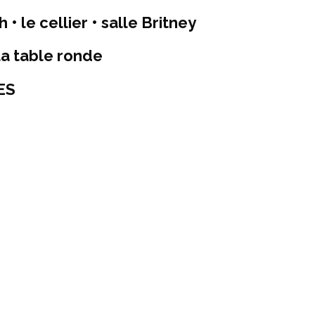
• le cellier • salle Britney
 la table ronde
ES