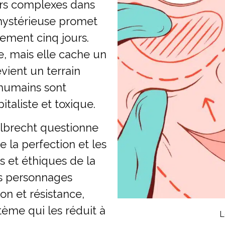
urs complexes dans
mystérieuse promet
lement cinq jours.
, mais elle cache un
vient un terrain
s humains sont
taliste et toxique.
 Albrecht questionne
e la perfection et les
 et éthiques de la
es personnages
on et résistance,
stème qui les réduit à
L