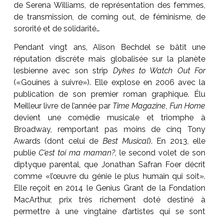
de Serena Williams, de représentation des femmes,
de transmission, de coming out, de féminisme, de
sororité et de solidarité…
Pendant vingt ans, Alison Bechdel se bâtit une
réputation discrète mais globalisée sur la planète
lesbienne avec son strip
Dykes to Watch Out For
(«Gouines à suivre»). Elle explose en 2006 avec la
publication de son premier roman graphique. Élu
Meilleur livre de l’année par
Time Magazine
,
Fun Home
devient une comédie musicale et triomphe à
Broadway, remportant pas moins de cinq Tony
Awards (dont celui de
Best Musical
). En 2013, elle
publie
C’est toi ma maman?
, le second volet de son
diptyque parental, que Jonathan Safran Foer décrit
comme «l’œuvre du génie le plus humain qui soit».
Elle reçoit en 2014 le Genius Grant de la Fondation
MacArthur, prix très richement doté destiné à
permettre à une vingtaine d’artistes qui se sont